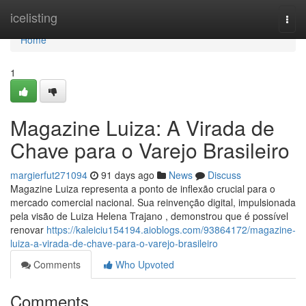
Home
icelisting
Togg
navi
Home
1
Magazine Luiza: A Virada de
Chave para o Varejo Brasileiro
margierfut271094
91 days ago
News
Discuss
Magazine Luiza representa a ponto de inflexão crucial para o
mercado comercial nacional. Sua reinvenção digital, impulsionada
pela visão de Luiza Helena Trajano , demonstrou que é possível
renovar
https://kaleiciu154194.aioblogs.com/93864172/magazine-
luiza-a-virada-de-chave-para-o-varejo-brasileiro
Comments
Who Upvoted
Comments