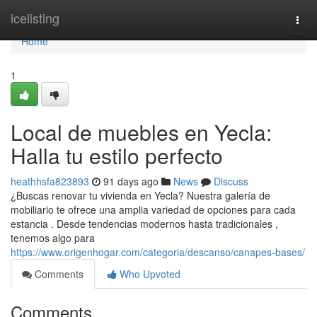
Home
icelisting
Togg
navi
Home
1
Local de muebles en Yecla:
Halla tu estilo perfecto
heathhsfa823893
91 days ago
News
Discuss
¿Buscas renovar tu vivienda en Yecla? Nuestra galería de
mobiliario te ofrece una amplia variedad de opciones para cada
estancia . Desde tendencias modernos hasta tradicionales ,
tenemos algo para
https://www.origenhogar.com/categoria/descanso/canapes-bases/
Comments
Who Upvoted
Comments