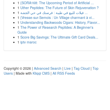
1
{SORA168: The Upcoming Period of Artificial ...
1
Uther Peptides: The Future of Skin Rejuvenation ?
1
فيلات للبيع في طيبة : فرصتك في حي الجشة ...
1
{Vresse-sur-Semois : Un Village charmant à vi...
1
Understanding Backwoods Cigars: History, Flavor...
1
The Power of Research Peptides: A Beginner's
Guide
1
Score Big Savings: The Ultimate Gift Card Deals...
1
iptv maroc
Copyright © 2026 |
Advanced Search
|
Live
|
Tag Cloud
|
Top
Users
| Made with
Kliqqi CMS
|
All RSS Feeds