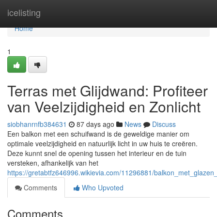
Home
icelisting
Home
1
Terras met Glijdwand: Profiteer
van Veelzijdigheid en Zonlicht
siobhanrnfb384631
87 days ago
News
Discuss
Een balkon met een schuifwand is de geweldige manier om
optimale veelzijdigheid en natuurlijk licht in uw huis te creëren.
Deze kunnt snel de opening tussen het interieur en de tuin
versteken, afhankelijk van het
https://gretabtfz646996.wikievia.com/11296881/balkon_met_glazen_
Comments
Who Upvoted
Comments