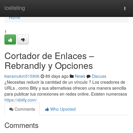
Home
icelisting
Togg
navi
Home
1
Cortador de Enlaces –
Rebrandly y Opciones
kiaramukm515906
89 days ago
News
Discuss
¿Necesitas reducir la cantidad de un vínculo ? Los creadores de
URLs , como Bitly y sus alternativas ofrecen una manera sencilla
para publicar tus conexiones en redes online. Existen numerosos
https://xbitly.com/
Comments
Who Upvoted
Comments