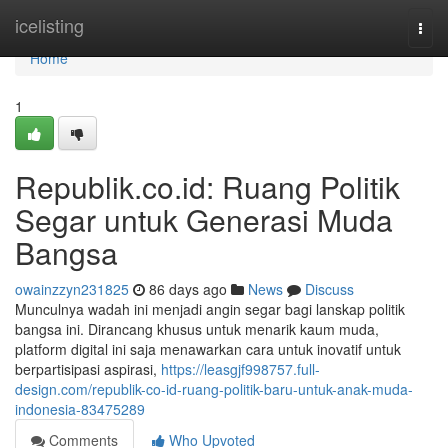
Home
icelisting
Togg
navi
Home
1
Republik.co.id: Ruang Politik
Segar untuk Generasi Muda
Bangsa
owainzzyn231825
86 days ago
News
Discuss
Munculnya wadah ini menjadi angin segar bagi lanskap politik
bangsa ini. Dirancang khusus untuk menarik kaum muda,
platform digital ini saja menawarkan cara untuk inovatif untuk
berpartisipasi aspirasi,
https://leasgjf998757.full-
design.com/republik-co-id-ruang-politik-baru-untuk-anak-muda-
indonesia-83475289
Comments
Who Upvoted