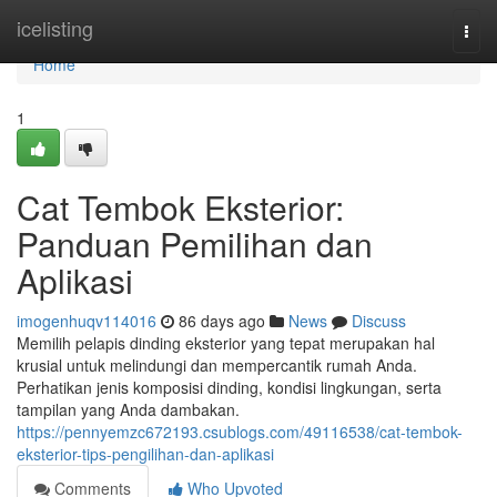
Home
icelisting
Togg
navi
Home
1
Cat Tembok Eksterior:
Panduan Pemilihan dan
Aplikasi
imogenhuqv114016
86 days ago
News
Discuss
Memilih pelapis dinding eksterior yang tepat merupakan hal
krusial untuk melindungi dan mempercantik rumah Anda.
Perhatikan jenis komposisi dinding, kondisi lingkungan, serta
tampilan yang Anda dambakan.
https://pennyemzc672193.csublogs.com/49116538/cat-tembok-
eksterior-tips-pengilihan-dan-aplikasi
Comments
Who Upvoted