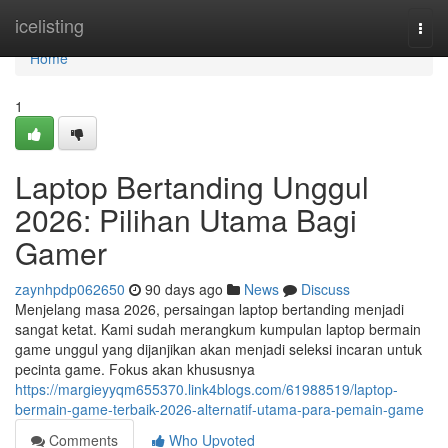
Home
icelisting
Togg
navi
Home
1
Laptop Bertanding Unggul
2026: Pilihan Utama Bagi
Gamer
zaynhpdp062650
90 days ago
News
Discuss
Menjelang masa 2026, persaingan laptop bertanding menjadi
sangat ketat. Kami sudah merangkum kumpulan laptop bermain
game unggul yang dijanjikan akan menjadi seleksi incaran untuk
pecinta game. Fokus akan khususnya
https://margieyyqm655370.link4blogs.com/61988519/laptop-
bermain-game-terbaik-2026-alternatif-utama-para-pemain-game
Comments
Who Upvoted