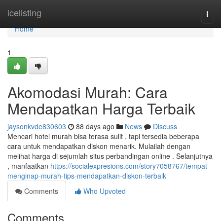
Home
icelisting
Togg
navi
Home
1
Akomodasi Murah: Cara
Mendapatkan Harga Terbaik
jaysonkvde830603
88 days ago
News
Discuss
Mencari hotel murah bisa terasa sulit , tapi tersedia beberapa
cara untuk mendapatkan diskon menarik. Mulailah dengan
melihat harga di sejumlah situs perbandingan online . Selanjutnya
, manfaatkan
https://socialexpresions.com/story7058767/tempat-
menginap-murah-tips-mendapatkan-diskon-terbaik
Comments
Who Upvoted
Comments