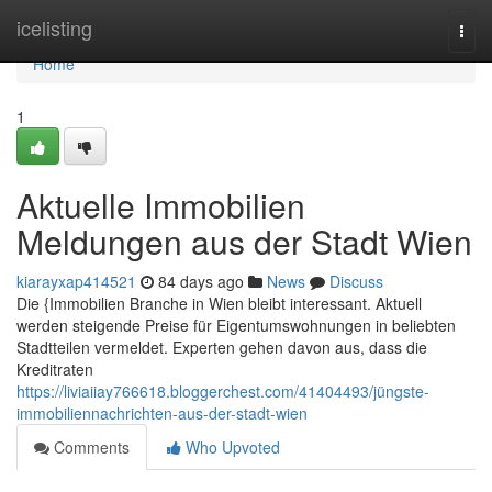
Home
icelisting
Togg
navi
Home
1
Aktuelle Immobilien
Meldungen aus der Stadt Wien
kiarayxap414521
84 days ago
News
Discuss
Die {Immobilien Branche in Wien bleibt interessant. Aktuell
werden steigende Preise für Eigentumswohnungen in beliebten
Stadtteilen vermeldet. Experten gehen davon aus, dass die
Kreditraten
https://liviaiiay766618.bloggerchest.com/41404493/jüngste-
immobiliennachrichten-aus-der-stadt-wien
Comments
Who Upvoted