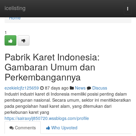
Home
icelisting
Togg
navi
Home
1
Pabrik Karet Indonesia:
Gambaran Umum dan
Perkembangannya
ezekielcjfz125659
87 days ago
News
Discuss
Industri industri karet di Indonesia memiliki posisi penting dalam
pembangunan nasional. Secara umum, sektor ini menitikberatkan
pada pengolahan hasil karet alam, yang ditemukan dari
perkebunan karet yang
https://sairaxylj850720.wssblogs.com/profile
Comments
Who Upvoted