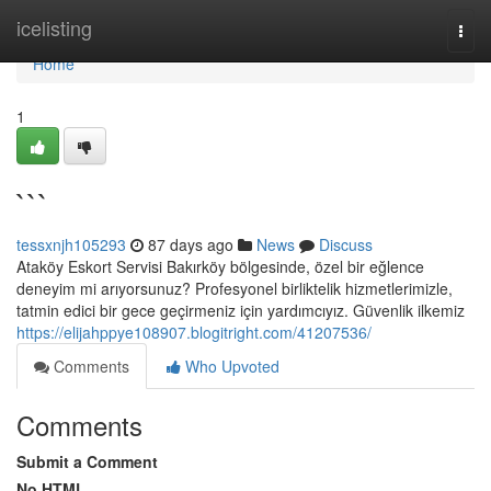
Home
icelisting
Togg
navi
Home
1
```
tessxnjh105293
87 days ago
News
Discuss
Ataköy Eskort Servisi Bakırköy bölgesinde, özel bir eğlence
deneyim mi arıyorsunuz? Profesyonel birliktelik hizmetlerimizle,
tatmin edici bir gece geçirmeniz için yardımcıyız. Güvenlik ilkemiz
https://elijahppye108907.blogitright.com/41207536/
Comments
Who Upvoted
Comments
Submit a Comment
No HTML