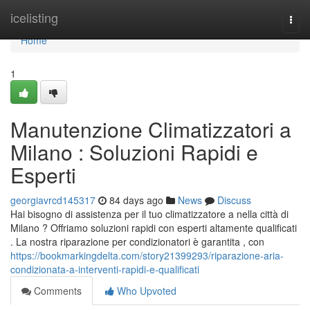
Home
icelisting
Togg
navi
Home
1
Manutenzione Climatizzatori a
Milano : Soluzioni Rapidi e
Esperti
georgiavrcd145317
84 days ago
News
Discuss
Hai bisogno di assistenza per il tuo climatizzatore a nella città di
Milano ? Offriamo soluzioni rapidi con esperti altamente qualificati
. La nostra riparazione per condizionatori è garantita , con
https://bookmarkingdelta.com/story21399293/riparazione-aria-
condizionata-a-interventi-rapidi-e-qualificati
Comments
Who Upvoted