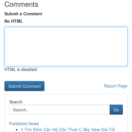
Comments
Submit a Comment
No HTML
HTML is disabled
Report Page
Search
Go
Published News
1
Tìm Kiếm Căn Hộ Cho Thuê C-Sky View Giá Tốt