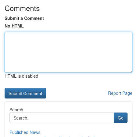
Comments
Submit a Comment
No HTML
HTML is disabled
Report Page
Search
Go
Published News