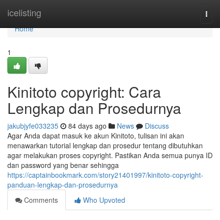
Home
icelisting
Togg
navi
Home
1
Kinitoto copyright: Cara
Lengkap dan Prosedurnya
jakubjyfe033235
84 days ago
News
Discuss
Agar Anda dapat masuk ke akun Kinitoto, tulisan ini akan
menawarkan tutorial lengkap dan prosedur tentang dibutuhkan
agar melakukan proses copyright. Pastikan Anda semua punya ID
dan password yang benar sehingga
https://captainbookmark.com/story21401997/kinitoto-copyright-
panduan-lengkap-dan-prosedurnya
Comments
Who Upvoted