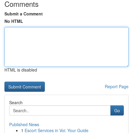
Comments
Submit a Comment
No HTML
HTML is disabled
Report Page
Search
Go
Published News
1
Escort Services in Voi: Your Guide