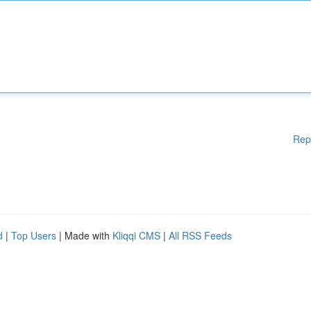
Rep
d
|
Top Users
| Made with
Kliqqi CMS
|
All RSS Feeds