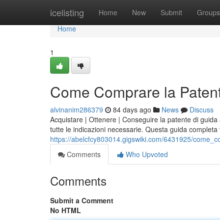
Home
icelisting
Home
New
Submit
Groups
Home
1
Come Comprare la Patent
alvinanim286379
84 days ago
News
Discuss
Acquistare | Ottenere | Conseguire la patente di guid
tutte le indicazioni necessarie. Questa guida complet
https://abelcfcy803014.gigswiki.com/6431925/come_
Comments
Who Upvoted
Comments
Submit a Comment
No HTML