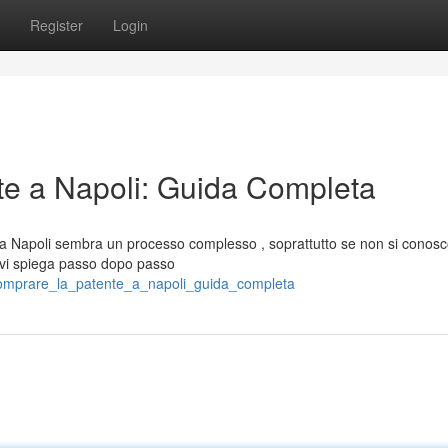
Register
Login
e a Napoli: Guida Completa
a a Napoli sembra un processo complesso , soprattutto se non si conos
a vi spiega passo dopo passo
comprare_la_patente_a_napoli_guida_completa