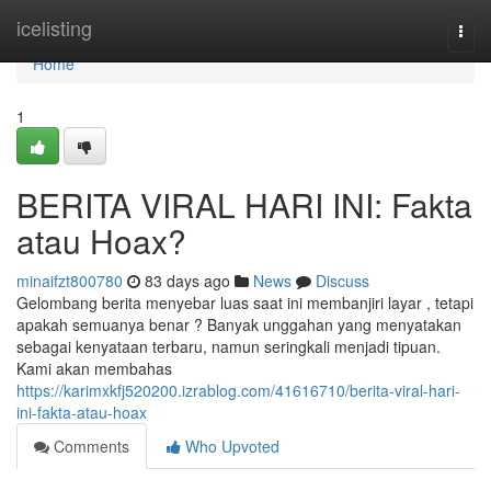
Home
icelisting
Togg
navi
Home
1
BERITA VIRAL HARI INI: Fakta
atau Hoax?
minaifzt800780
83 days ago
News
Discuss
Gelombang berita menyebar luas saat ini membanjiri layar , tetapi
apakah semuanya benar ? Banyak unggahan yang menyatakan
sebagai kenyataan terbaru, namun seringkali menjadi tipuan.
Kami akan membahas
https://karimxkfj520200.izrablog.com/41616710/berita-viral-hari-
ini-fakta-atau-hoax
Comments
Who Upvoted