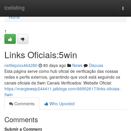
Home
icelisting
Togg
navi
Home
1
Links Oficiais:5win
nettiepzox464280
80 days ago
News
Discuss
Esta página serve como hub oficial de verificação das nossas
redes e perfis externos, garantindo que você está seguindo os
canais oficiais da 5win Canais Verificados: Website Oficial:
https://margiewsjc244411.jaiblogs.com/66952617/links-oficiais-
5win
Comments
Who Upvoted
Comments
Submit a Comment