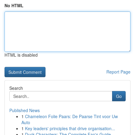
No HTML
HTML is disabled
Report Page
Search
Go
Published News
1
Chameleon Folie Paars: De Paarse Tint voor Uw
Auto
1
Key leaders' principles that drive organisation...
1
Duck Characters: The Complete Fan's Guide