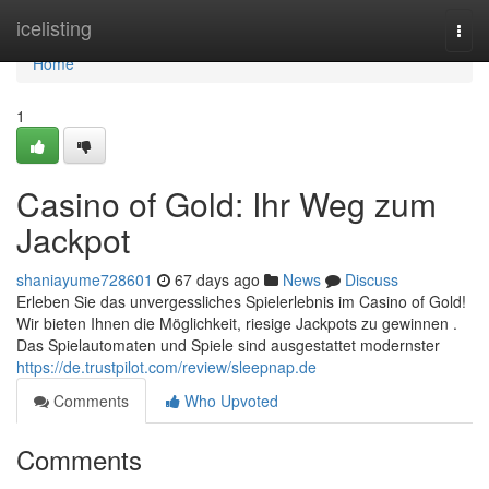
Home
icelisting
Togg
navi
Home
1
Casino of Gold: Ihr Weg zum
Jackpot
shaniayume728601
67 days ago
News
Discuss
Erleben Sie das unvergessliches Spielerlebnis im Casino of Gold!
Wir bieten Ihnen die Möglichkeit, riesige Jackpots zu gewinnen .
Das Spielautomaten und Spiele sind ausgestattet modernster
https://de.trustpilot.com/review/sleepnap.de
Comments
Who Upvoted
Comments