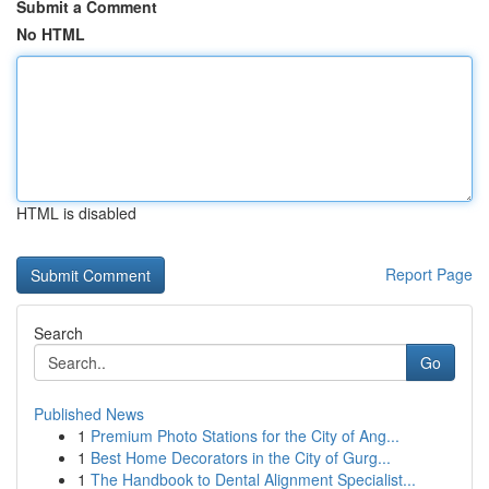
Submit a Comment
No HTML
HTML is disabled
Report Page
Search
Go
Published News
1
Premium Photo Stations for the City of Ang...
1
Best Home Decorators in the City of Gurg...
1
The Handbook to Dental Alignment Specialist...