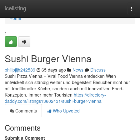
Home
icelisting
Togg
navi
Home
1
Sushi Burger Vienna
philipjljh242539
65 days ago
News
Discuss
Sushi Pizza Vienna – Viral Food Vienna entdecken Wien
entwickelt sich ständig weiter und begeistert Besucher nicht nur
mit traditioneller Küche, sondern auch mit innovativen Food-
Konzepten. Immer mehr Touristen
https://directory-
daddy.com/listings13602431/sushi-burger-vienna
Comments
Who Upvoted
Comments
Submit a Comment