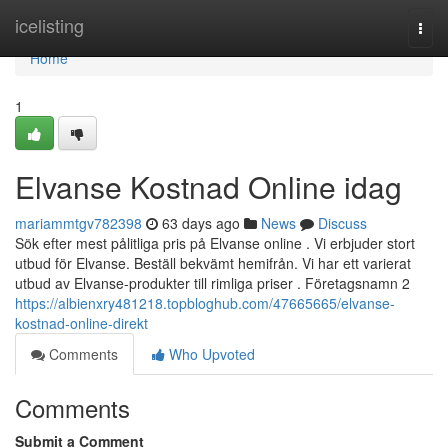
Home
icelisting
Togg
navi
Home
1
Elvanse Kostnad Online idag
mariammtgv782398
63 days ago
News
Discuss
Sök efter mest pålitliga pris på Elvanse online . Vi erbjuder stort
utbud för Elvanse. Beställ bekvämt hemifrån. Vi har ett varierat
utbud av Elvanse-produkter till rimliga priser . Företagsnamn 2
https://albienxry481218.topbloghub.com/47665665/elvanse-
kostnad-online-direkt
Comments
Who Upvoted
Comments
Submit a Comment