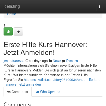
Home
icelisting
Togg
navi
Home
1
Erste Hilfe Kurs Hannover:
Jetzt Anmelden!
jimjnuf089530
61 days ago
News
Discuss
Möchten interessieren sich Sie einen zuverlässigen Erste-Hilfe-
Kurs in Hannover? Melden Sie sich jetzt an für unseren nächsten
Kurs ! Wir bieten fundierte Kenntnisse in der Ersten Hilfe.
Ergreifen Sie
https://sirketlist.com/story23400634/erste-hilfe-kurs-
hannover-jetzt-anmelden
Comments
Who Upvoted
Comments