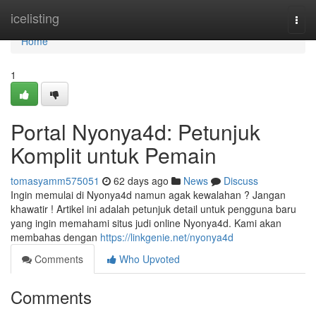
Home
icelisting
Togg
navi
Home
1
Portal Nyonya4d: Petunjuk
Komplit untuk Pemain
tomasyamm575051
62 days ago
News
Discuss
Ingin memulai di Nyonya4d namun agak kewalahan ? Jangan
khawatir ! Artikel ini adalah petunjuk detail untuk pengguna baru
yang ingin memahami situs judi online Nyonya4d. Kami akan
membahas dengan
https://linkgenie.net/nyonya4d
Comments
Who Upvoted
Comments