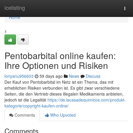
Home
icelisting
Togg
navi
Home
1
Pentobarbital online kaufen:
Ihre Optionen und Risiken
loriyanu956603
59 days ago
News
Discuss
Der Kauf von Pentobarbital im Netz ist ein Thema, das mit
erheblichen Risiken verbunden ist. Es gibt zwar verschiedene
Seiten, die den Vertrieb dieses illegalen Medikaments anbieten,
jedoch ist die Legalität
https://de.lacasadequimicos.com/produkt-
kategorie/copyright-kaufen-online/
Comments
Who Upvoted
Comments