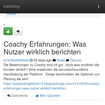
Home
icelisting
Togg
navi
Home
1
Coachy Erfahrungen: Was
Nutzer wirklich berichten
arranibek899944
59 days ago
News
Discuss
Die Bewertungen zu Coachy sind oft gut , doch was erzählen die
Kunden ehrlich? Viele erwähnten die benutzerfreundliche
Handhabung der Plattform . Einige beschreiben die Optionen zur
Planung als sehr
https://poppiedmgk264412.blogsuperapp.com/41472536/coachy-
erfahrungen-was-nutzer-wirklich-berichten
Comments
Who Upvoted