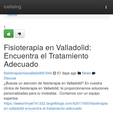
Home
icelisting
Togg
navi
Home
1
Fisioterapia en Valladolid:
Encuentra el Tratamiento
Adecuado
fisioterapianiosvalladol687694
57 days ago
News
Discuss
¿Buscas un atención de fisioterapia en Valladolid? En nuestra
clínica de fisioterapia en Valladolid, te proporcionamos soluciones
personalizadas para tu molestias . Contamos con un equipo
expertos
https://lawsonfnyw741332.targetblogs.com/42017450/fisioterapia-
en-valladolid-encuentra-el-tratamiento-adecuado