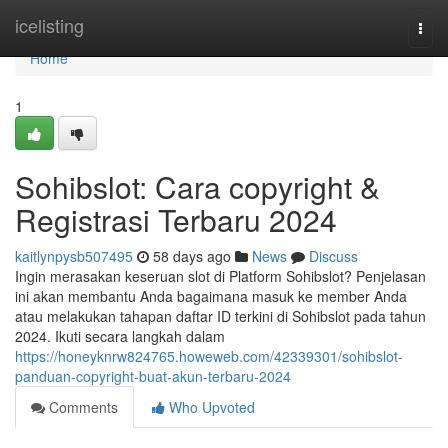
Home
icelisting
Togg
navi
Home
1
Sohibslot: Cara copyright &
Registrasi Terbaru 2024
kaitlynpysb507495
58 days ago
News
Discuss
Ingin merasakan keseruan slot di Platform Sohibslot? Penjelasan
ini akan membantu Anda bagaimana masuk ke member Anda
atau melakukan tahapan daftar ID terkini di Sohibslot pada tahun
2024. Ikuti secara langkah dalam
https://honeyknrw824765.howeweb.com/42339301/sohibslot-
panduan-copyright-buat-akun-terbaru-2024
Comments
Who Upvoted