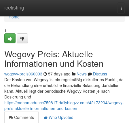
Home
icelisting
Togg
navi
Home
1
Wegovy Preis: Aktuelle
Informationen und Kosten
wegovy-preis060093
57 days ago
News
Discuss
Der Kosten von Wegovy ist ein regelmäßig diskutiertes Punkt , da
die Behandlung eine erhebliche finanzielle Belastung darstellen
kann. Aktuell liegt der periodische Wegovy Kosten je nach
Dosierung und
https://mohamaduncc759817.dailyblogzz.com/42173234/wegovy-
preis-aktuelle-informationen-und-kosten
Comments
Who Upvoted