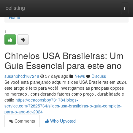
Home
icelisting
Togg
navi
Home
1
Chinelos USA Brasileiras: Um
Guia Essencial para este ano
susanphcd167248
57 days ago
News
Discuss
Se você está planejando adquirir slides USA Brasileiras em 2024,
este artigo é feito para você! Investigamos as principais opções
no mercado , considerando fatores como preço , durabilidade e
estilo
https://deaconsbpy731784.blogs-
service.com/72825764/slides-usa-brasileiras-o-guia-completo-
para-o-ano-de-2024
Comments
Who Upvoted