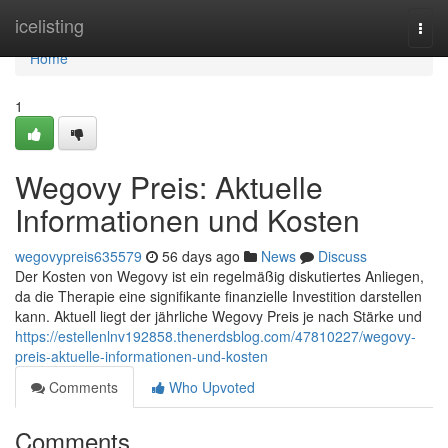
Home
icelisting
Togg
navi
Home
1
Wegovy Preis: Aktuelle
Informationen und Kosten
wegovypreis635579
56 days ago
News
Discuss
Der Kosten von Wegovy ist ein regelmäßig diskutiertes Anliegen,
da die Therapie eine signifikante finanzielle Investition darstellen
kann. Aktuell liegt der jährliche Wegovy Preis je nach Stärke und
https://estellenlnv192858.thenerdsblog.com/47810227/wegovy-
preis-aktuelle-informationen-und-kosten
Comments
Who Upvoted
Comments