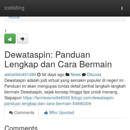
Home
icelisting
Togg
navi
Home
1
Dewataspin: Panduan
Lengkap dan Cara Bermain
aishahbtv451089
56 days ago
News
Discuss
Dewataspin adalah judi virtual yang semakin populer di negeri ini .
Panduan ini akan mengupas tuntas detail perihal langkah-langkah
bermain Dewataspin, sejak konsep hingga tips untuk menang .
Siapapun
https://fannieauno948595.tblogz.com/dewataspin-
panduan-lengkap-dan-cara-bermain-54890209
Comments
Who Upvoted
Comments