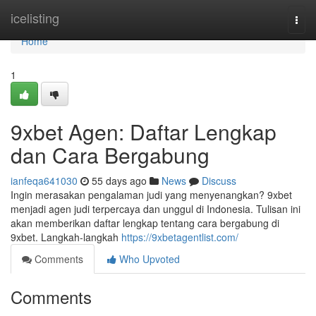
Home
icelisting
Togg
navi
Home
1
9xbet Agen: Daftar Lengkap
dan Cara Bergabung
ianfeqa641030
55 days ago
News
Discuss
Ingin merasakan pengalaman judi yang menyenangkan? 9xbet
menjadi agen judi terpercaya dan unggul di Indonesia. Tulisan ini
akan memberikan daftar lengkap tentang cara bergabung di
9xbet. Langkah-langkah
https://9xbetagentlist.com/
Comments
Who Upvoted
Comments