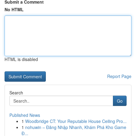
Submit a Comment
No HTML
HTML is disabled
Report Page
Search
Go
Published News
1
Woodbridge CT: Your Reputable House Ceiling Pro...
1
nohuwin – Đăng Nhập Nhanh, Khám Phá Kho Game
Đ...