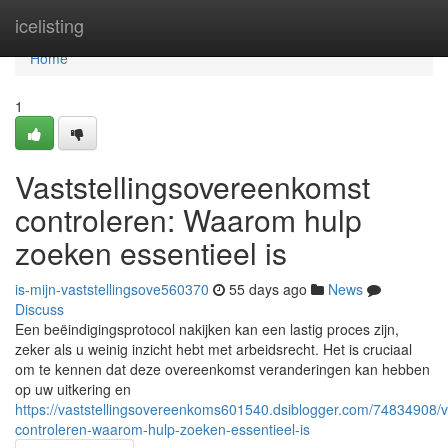
Home
icelisting
Home
1
Vaststellingsovereenkomst
controleren: Waarom hulp
zoeken essentieel is
is-mijn-vaststellingsove560370
55 days ago
News
Discuss
Een beëindigingsprotocol nakijken kan een lastig proces zijn,
zeker als u weinig inzicht hebt met arbeidsrecht. Het is cruciaal
om te kennen dat deze overeenkomst veranderingen kan hebben
op uw uitkering en
https://vaststellingsovereenkoms601540.dsiblogger.com/74834908/v
controleren-waarom-hulp-zoeken-essentieel-is