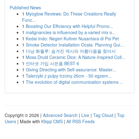
Published News
1
Myoglow Reviews: Do These Creations Really
Func...
1
Boosting Our Efficiency with Helpful Promo...
1
malignancies is influenced by a varied mix o...
1
Kedai Indo: Negeri Kuliner Nusantara di Poi Pet
1
Smoke Detector Installation Ocala: Planning Gui...
1
다낭 화월루: 숨겨진 역사와 아름다움을 찾아서
1
Moss Druid Ceramic Dice: A Nature-Inspired Coll...
1
인터넷 가입 사은품 BEST 6
1
Giving Directing with Self-assurance: Master...
1
Talerzyki z pulpy trzciny 26cm - 50 egzem...
1
The evolution of digital communication systems ...
Copyright © 2026 |
Advanced Search
|
Live
|
Tag Cloud
|
Top
Users
| Made with
Kliqqi CMS
|
All RSS Feeds