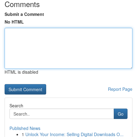
Comments
Submit a Comment
No HTML
HTML is disabled
Report Page
Search
Go
Published News
1
Unlock Your Income: Selling Digital Downloads O...