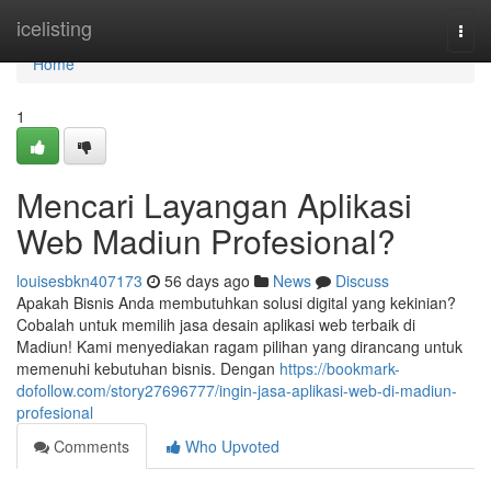
Home
icelisting
Togg
navi
Home
1
Mencari Layangan Aplikasi
Web Madiun Profesional?
louisesbkn407173
56 days ago
News
Discuss
Apakah Bisnis Anda membutuhkan solusi digital yang kekinian?
Cobalah untuk memilih jasa desain aplikasi web terbaik di
Madiun! Kami menyediakan ragam pilihan yang dirancang untuk
memenuhi kebutuhan bisnis. Dengan
https://bookmark-
dofollow.com/story27696777/ingin-jasa-aplikasi-web-di-madiun-
profesional
Comments
Who Upvoted