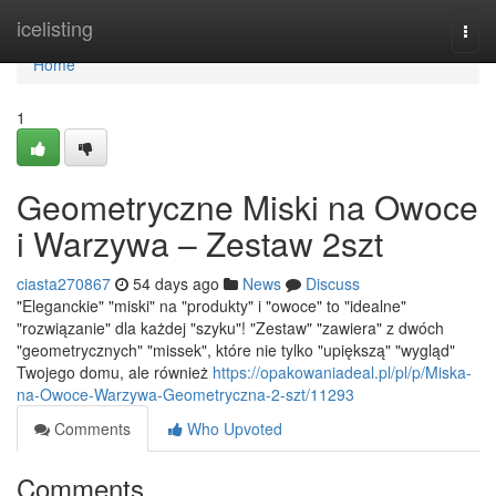
Home
icelisting
Togg
navi
Home
1
Geometryczne Miski na Owoce
i Warzywa – Zestaw 2szt
ciasta270867
54 days ago
News
Discuss
"Eleganckie" "miski" na "produkty" i "owoce" to "idealne"
"rozwiązanie" dla każdej "szyku"! "Zestaw" "zawiera" z dwóch
"geometrycznych" "missek", które nie tylko "upiększą" "wygląd"
Twojego domu, ale również
https://opakowaniadeal.pl/pl/p/Miska-
na-Owoce-Warzywa-Geometryczna-2-szt/11293
Comments
Who Upvoted
Comments