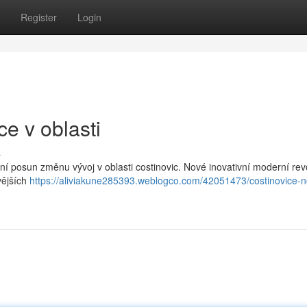
Register
Login
e v oblasti
s
í posun změnu vývoj v oblasti costinovic. Nové inovativní moderní rev
vějších
https://aliviakune285393.weblogco.com/42051473/costinovice-n