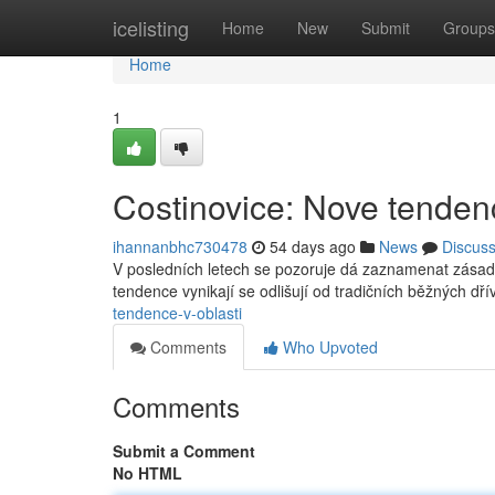
Home
icelisting
Home
New
Submit
Groups
Home
1
Costinovice: Nove tendenc
ihannanbhc730478
54 days ago
News
Discus
V posledních letech se pozoruje dá zaznamenat zásadn
tendence vynikají se odlišují od tradičních běžných dří
tendence-v-oblasti
Comments
Who Upvoted
Comments
Submit a Comment
No HTML