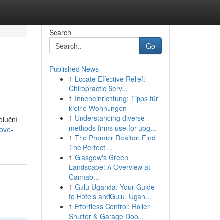
Search
Go
Published News
1
Locate Effective Relief:
Chiropractic Serv...
1
Inneneinrichtung: Tipps für
kleine Wohnungen
1
Understanding diverse
oluční
methods firms use for upg...
ove-
1
The Premier Realtor: Find
The Perfect ...
1
Glasgow's Green
Landscape: A Overview at
Cannab...
1
Gulu Uganda: Your Guide
to Hotels andGulu, Ugan...
1
Effortless Control: Roller
Shutter & Garage Doo...