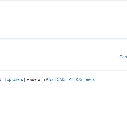
Rep
d
|
Top Users
| Made with
Kliqqi CMS
|
All RSS Feeds