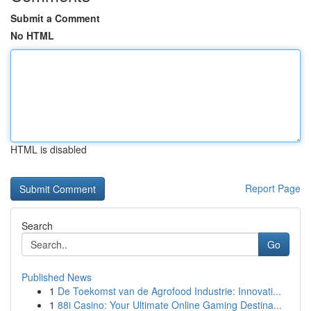
Submit a Comment
No HTML
HTML is disabled
Report Page
Search
Go
Published News
1
De Toekomst van de Agrofood Industrie: Innovati...
1
88i Casino: Your Ultimate Online Gaming Destina...