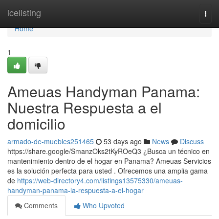
Home
icelisting
Togg
navi
Home
1
Ameuas Handyman Panama:
Nuestra Respuesta a el
domicilio
armado-de-muebles251465
53 days ago
News
Discuss
https://share.google/SmanzOks2tKyROeQ3 ¿Busca un técnico en
mantenimiento dentro de el hogar en Panama? Ameuas Servicios
es la solución perfecta para usted . Ofrecemos una amplia gama
de
https://web-directory4.com/listings13575330/ameuas-
handyman-panama-la-respuesta-a-el-hogar
Comments
Who Upvoted