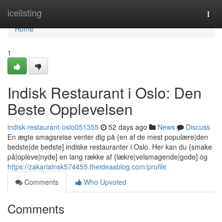
Home
icelisting
Togg
navi
Home
1
Indisk Restaurant i Oslo: Den
Beste Opplevelsen
indisk-restaurant-oslo051355
52 days ago
News
Discuss
En ægte smagsreise venter dig på {en af de mest populære|den
bedste|de bedste] indiske restauranter i Oslo. Her kan du {smake
på|opleve|nyde] en lang række af {lækre|velsmagende|gode] og
https://zakarialnsk574455.theideasblog.com/profile
Comments
Who Upvoted
Comments