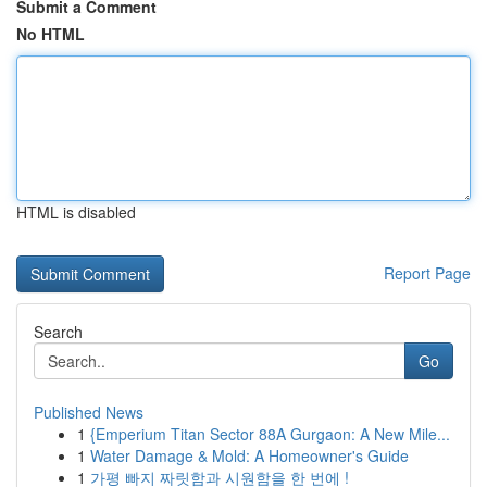
Submit a Comment
No HTML
HTML is disabled
Report Page
Search
Go
Published News
1
{Emperium Titan Sector 88A Gurgaon: A New Mile...
1
Water Damage & Mold: A Homeowner's Guide
1
가평 빠지 짜릿함과 시원함을 한 번에 !