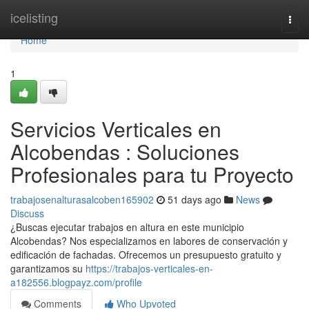
Home
icelisting
Togg
navi
Home
1
Servicios Verticales en
Alcobendas : Soluciones
Profesionales para tu Proyecto
trabajosenalturasalcoben165902
51 days ago
News
Discuss
¿Buscas ejecutar trabajos en altura en este municipio
Alcobendas? Nos especializamos en labores de conservación y
edificación de fachadas. Ofrecemos un presupuesto gratuito y
garantizamos su
https://trabajos-verticales-en-
a182556.blogpayz.com/profile
Comments
Who Upvoted