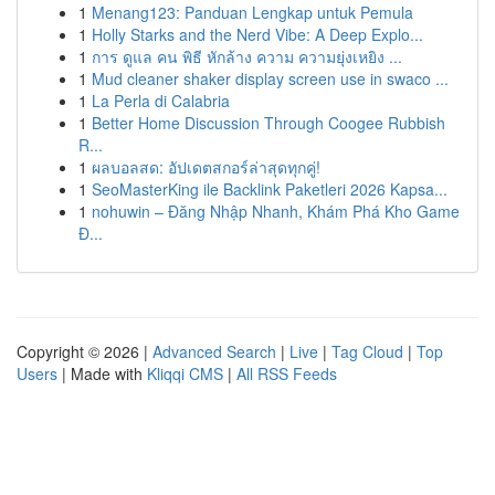
1
Menang123: Panduan Lengkap untuk Pemula
1
Holly Starks and the Nerd Vibe: A Deep Explo...
1
การ ดูแล คน พิธี หักล้าง ความ ความยุ่งเหยิง ...
1
Mud cleaner shaker display screen use in swaco ...
1
La Perla di Calabria
1
Better Home Discussion Through Coogee Rubbish
R...
1
ผลบอลสด: อัปเดตสกอร์ล่าสุดทุกคู่!
1
SeoMasterKing ile Backlink Paketleri 2026 Kapsa...
1
nohuwin – Đăng Nhập Nhanh, Khám Phá Kho Game
Đ...
Copyright © 2026 |
Advanced Search
|
Live
|
Tag Cloud
|
Top
Users
| Made with
Kliqqi CMS
|
All RSS Feeds