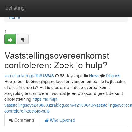
Home
icelisting
Home
1
Vaststellingsovereenkomst
controleren: Zoek je hulp?
vso-checken-gratis618543
53 days ago
News
Discuss
Heb je een beëindigingsprotocol ontvangen en ben je twijfelachtig
of alles in orde is? Het is cruciaal om deze overeenkomst
zorgvuldig te controleren voordat je erop akkoord geeft. Je kunt
ondersteuning
https://is-mijn-
vaststellingsove246609.izrablog.com/42139049/vaststellingsoveree
controleren-zoek-je-hulp
Comments
Who Upvoted