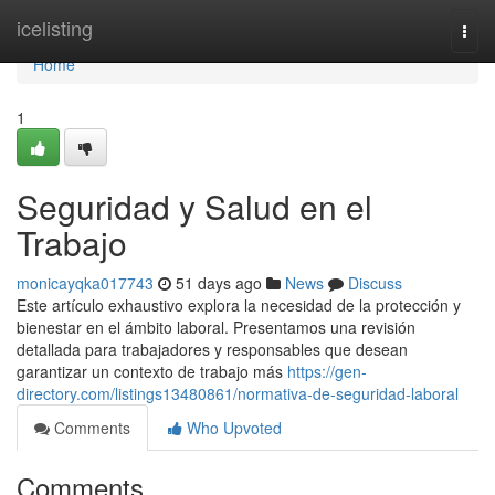
Home
icelisting
Togg
navi
Home
1
Seguridad y Salud en el
Trabajo
monicayqka017743
51 days ago
News
Discuss
Este artículo exhaustivo explora la necesidad de la protección y
bienestar en el ámbito laboral. Presentamos una revisión
detallada para trabajadores y responsables que desean
garantizar un contexto de trabajo más
https://gen-
directory.com/listings13480861/normativa-de-seguridad-laboral
Comments
Who Upvoted
Comments