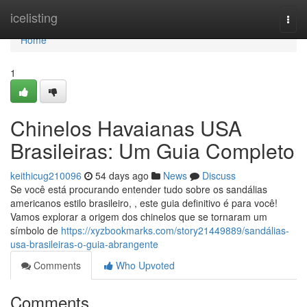
Home
icelisting
Togg
navi
Home
1
Chinelos Havaianas USA
Brasileiras: Um Guia Completo
keithicug210096
54 days ago
News
Discuss
Se você está procurando entender tudo sobre os sandálias
americanos estilo brasileiro, , este guia definitivo é para você!
Vamos explorar a origem dos chinelos que se tornaram um
símbolo de
https://xyzbookmarks.com/story21449889/sandálias-
usa-brasileiras-o-guia-abrangente
Comments
Who Upvoted
Comments