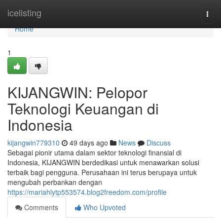
Home
icelisting
Togg
navi
Home
1
KIJANGWIN: Pelopor
Teknologi Keuangan di
Indonesia
kijangwin779310
49 days ago
News
Discuss
Sebagai pionir utama dalam sektor teknologi finansial di
Indonesia, KIJANGWIN berdedikasi untuk menawarkan solusi
terbaik bagi pengguna. Perusahaan ini terus berupaya untuk
mengubah perbankan dengan
https://mariahlytp553574.blog2freedom.com/profile
Comments
Who Upvoted