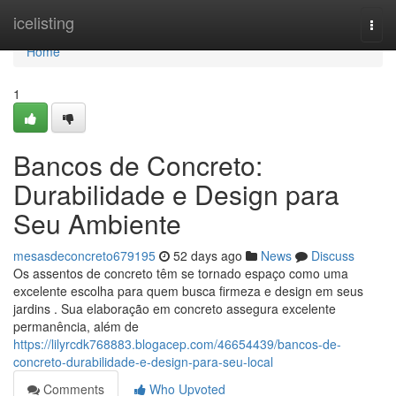
Home
icelisting
Togg
navi
Home
1
Bancos de Concreto:
Durabilidade e Design para
Seu Ambiente
mesasdeconcreto679195
52 days ago
News
Discuss
Os assentos de concreto têm se tornado espaço como uma
excelente escolha para quem busca firmeza e design em seus
jardins . Sua elaboração em concreto assegura excelente
permanência, além de
https://lilyrcdk768883.blogacep.com/46654439/bancos-de-
concreto-durabilidade-e-design-para-seu-local
Comments
Who Upvoted