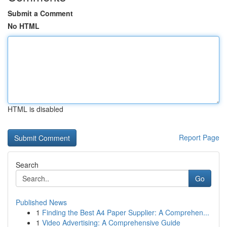
Submit a Comment
No HTML
HTML is disabled
Report Page
Search
Go
Published News
1
Finding the Best A4 Paper Supplier: A Comprehen...
1
Video Advertising: A Comprehensive Guide