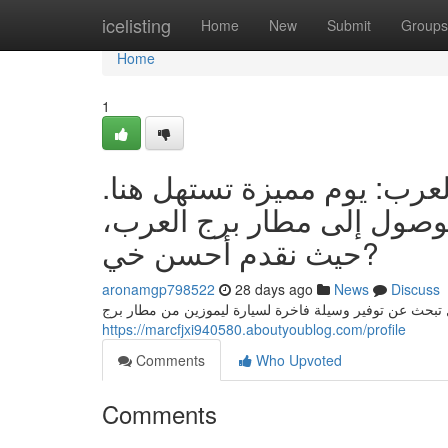
Home
icelisting
Home
New
Submit
Groups
Home
1
العرب: يوم مميزة تستهل هنا
الوصول إلى مطار برج العرب
حيث نقدم أحسن خي?
aronamgp798522
28 days ago
News
Discuss
 تبحث عن توفير وسيلة فاخرة لسيارة ليموزين من مطار برج
https://marcfjxi940580.aboutyoublog.com/profile
Comments
Who Upvoted
Comments