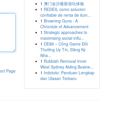
1
澳门金沙最新游玩体验
1
REDEIL como solucion
confiable de renta de ilum...
1
Browning Guns : A
Chronicle of Advancement
1
Strategic approaches to
maximising social influ...
1
DE88 – Cổng Game Đổi
Thưởng Uy Tín, Đăng Ký
Nha...
1
Rubbish Removal Inner
West Sydney Aiding Busine...
ort Page
1
Indototo: Panduan Lengkap
dan Ulasan Terbaru