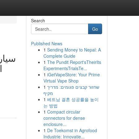
Search
Go
Published News
1
Sending Money to Nepal: A
سيا.
Complete Guide
1
The Pundit Report'sTheirIts
،
ExperimentsTrialsTe...
1
iGetVapeStore: Your Prime
Virtual Vape Shop
1
שחזור קבצים פגומים: מדריך
מקיף
1
베트남 결혼 성공률을 높이
는 방법
1
Compact circular
connectors for dense
enclosure...
1
De Toekomst in Agrofood
Industrie: Innovatie...