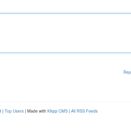
Rep
d
|
Top Users
| Made with
Kliqqi CMS
|
All RSS Feeds