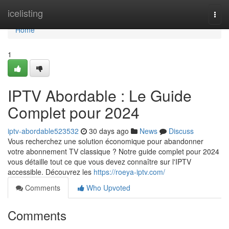
Home
icelisting
Togg
navi
Home
1
IPTV Abordable : Le Guide
Complet pour 2024
iptv-abordable523532
30 days ago
News
Discuss
Vous recherchez une solution économique pour abandonner
votre abonnement TV classique ? Notre guide complet pour 2024
vous détaille tout ce que vous devez connaître sur l'IPTV
accessible. Découvrez les
https://roeya-iptv.com/
Comments
Who Upvoted
Comments