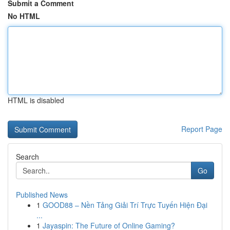
Submit a Comment
No HTML
HTML is disabled
Report Page
Search
Go
Published News
1
GOOD88 – Nền Tảng Giải Trí Trực Tuyến Hiện Đại
...
1
Jayaspin: The Future of Online Gaming?