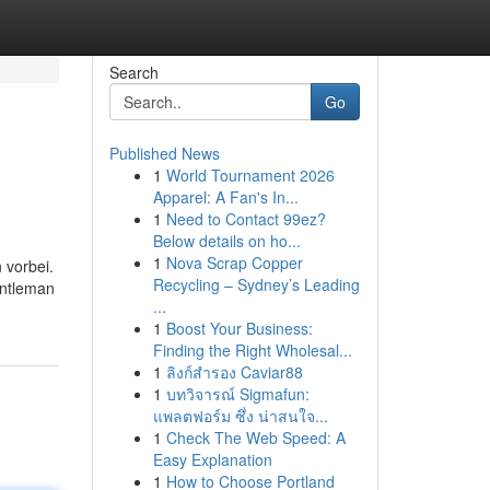
Search
Go
Published News
1
World Tournament 2026
Apparel: A Fan's In...
1
Need to Contact 99ez?
Below details on ho...
1
Nova Scrap Copper
 vorbei.
Recycling – Sydney’s Leading
entleman
...
1
Boost Your Business:
Finding the Right Wholesal...
1
ลิงก์สำรอง Caviar88
1
บทวิจารณ์ Sigmafun:
แพลตฟอร์ม ซึ่ง น่าสนใจ...
1
Check The Web Speed: A
Easy Explanation
1
How to Choose Portland