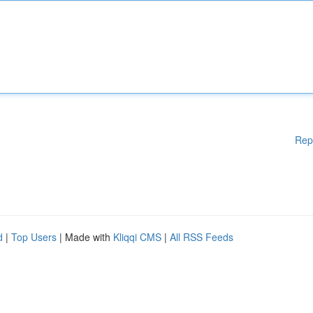
Rep
d
|
Top Users
| Made with
Kliqqi CMS
|
All RSS Feeds