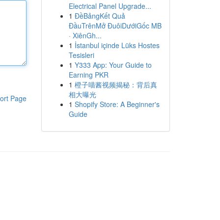
Electrical Panel Upgrade...
1
ĐềBảngKết Quả
ĐầuTrênMở ĐuôiDướiGốc MB
· XiênGh...
1
İstanbul içinde Lüks Hostes
Tesisleri
1
Y333 App: Your Guide to
Earning PKR
1
橙子喵酱视频揭秘：背后真
相大曝光
ort Page
1
Shopify Store: A Beginner's
Guide