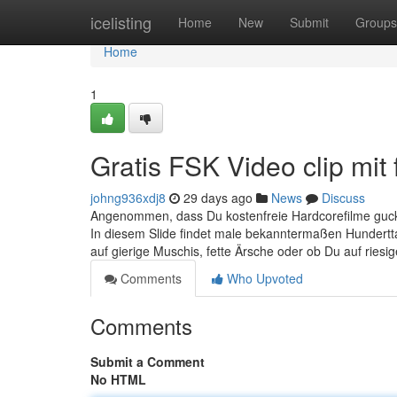
Home
icelisting
Home
New
Submit
Groups
Home
1
Gratis FSK Video clip mit 
johng936xdj8
29 days ago
News
Discuss
Angenommen, dass Du kostenfreie Hardcorefilme gucke
In diesem Slide findet male bekanntermaßen Hundert
auf gierige Muschis, fette Ärsche oder ob Du auf riesi
Comments
Who Upvoted
Comments
Submit a Comment
No HTML